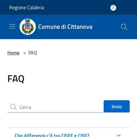
Salta al contenuto principale
Regione Calabria
Comune di Cittanova
Home
>
FAQ
FAQ
Cerca nel sito
Invio
Che differenza c'è tra l'ISEE e l'ISE?