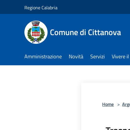
Salta al contenuto principale
Regione Calabria
Comune di Cittanova
Amministrazione
Novità
Servizi
Vivere 
Home
>
Arg