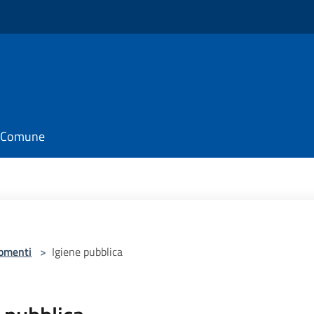
il Comune
omenti
>
Igiene pubblica