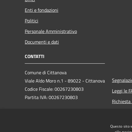
Enti e fondazioni
Politici
Personale Amministrativo
Documenti e dati
CONTATTI
Comune di Cittanova
Segnalazi
Viale Aldo Moro n.1 - 89022 - Cittanova
Codice Fiscale: 00267230803
Leggi le 
Partita IVA: 00267230803
Richiesta
PEC: protocollo.cittanova@asmepec.it
Questo sito 
Centralino Unico: 0966 656111
alla navig