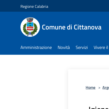
Salta al contenuto principale
Regione Calabria
Comune di Cittanova
Amministrazione
Novità
Servizi
Vivere 
Home
>
Arg