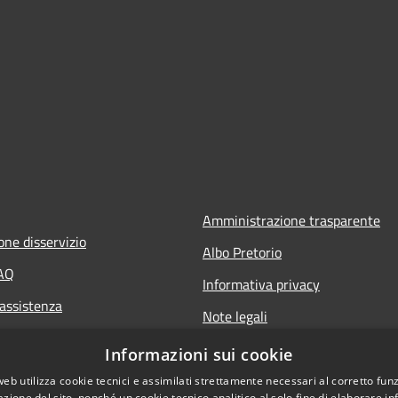
Amministrazione trasparente
one disservizio
Albo Pretorio
FAQ
Informativa privacy
 assistenza
Note legali
Dichiarazione di accessibilità
Informazioni sui cookie
web utilizza cookie tecnici e assimilati strettamente necessari al corretto fu
azione del sito, nonché un cookie tecnico analitico al solo fine di elaborare i