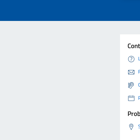
Cont
Prob