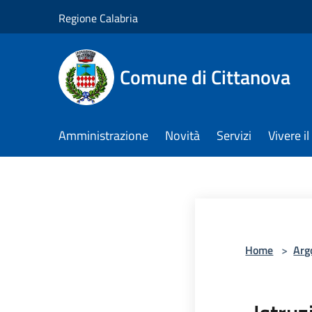
Salta al contenuto principale
Regione Calabria
Comune di Cittanova
Amministrazione
Novità
Servizi
Vivere 
Home
>
Arg