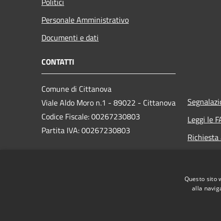
Politici
Personale Amministrativo
Documenti e dati
CONTATTI
Comune di Cittanova
Segnalazi
Viale Aldo Moro n.1 - 89022 - Cittanova
Codice Fiscale: 00267230803
Leggi le 
Partita IVA: 00267230803
Richiesta
PEC: protocollo.cittanova@asmepec.it
Questo sito 
Centralino Unico: 0966 656111
alla navig