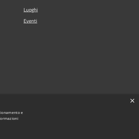
Luoghi
Eventi
×
nzionamento e
nformazioni