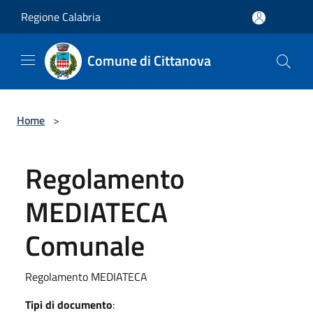
Salta al contenuto principale
Regione Calabria
Comune di Cittanova
Home
>
Regolamento
MEDIATECA
Comunale
Regolamento MEDIATECA
Tipi di documento
: