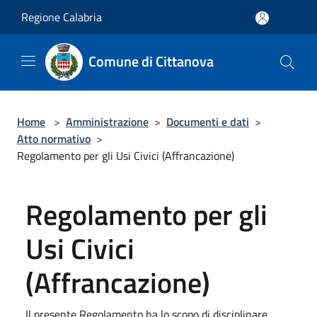
Salta al contenuto principale
Regione Calabria
Comune di Cittanova
Home
>
Amministrazione
>
Documenti e dati
>
Atto normativo
>
Regolamento per gli Usi Civici (Affrancazione)
Regolamento per gli
Usi Civici
(Affrancazione)
Il presente Regolamento ha lo scopo di disciplinare