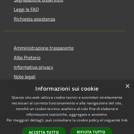
Leggi le FAQ
Richiesta assistenza
Amministrazione trasparente
Albo Pretorio
Informativa privacy
Note legali
×
Dichiarazione di accessibilità
Informazioni sui cookie
Questo sito web utilizza cookie tecnici e assimilati strettamente
necessari al corretto funzionamento e alla navigazione del sito,
nonché un cookie tecnico analitico al solo fine di elaborare
informazioni statistiche, aggregate e anonime.
RSS
Copyright © 2026 • Comune di
Per maggiori dettagli, può consultare la cookie policy al seguente
link
Accessibilità
Cittanova • Powered by
Privacy
Municipium
Accesso
•
RIFIUTA TUTTO
ACCETTA TUTTO