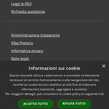
Leggi le FAQ
Richiesta assistenza
Amministrazione trasparente
Albo Pretorio
Informativa privacy
Note legali
×
Dichiarazione di accessibilità
Informazioni sui cookie
Questo sito web utilizza cookie tecnici e assimilati strettamente
necessari al corretto funzionamento e alla navigazione del sito,
nonché un cookie tecnico analitico al solo fine di elaborare
informazioni statistiche, aggregate e anonime.
RSS
Copyright © 2026 • Comune di
Per maggiori dettagli, può consultare la cookie policy al seguente
link
Accessibilità
Cittanova • Powered by
Privacy
Municipium
Accesso
•
RIFIUTA TUTTO
ACCETTA TUTTO
Cookie
redazione