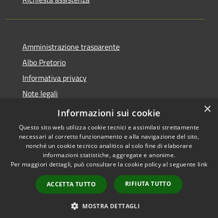
Amministrazione trasparente
Albo Pretorio
Informativa privacy
Note legali
×
Dichiarazione di accessibilità
Informazioni sui cookie
Questo sito web utilizza cookie tecnici e assimilati strettamente
necessari al corretto funzionamento e alla navigazione del sito,
nonché un cookie tecnico analitico al solo fine di elaborare
informazioni statistiche, aggregate e anonime.
RSS
Copyright © 2026 • Comune di
Per maggiori dettagli, può consultare la cookie policy al seguente
link
Accessibilità
Cittanova • Powered by
Privacy
Municipium
Accesso
•
RIFIUTA TUTTO
ACCETTA TUTTO
Cookie
redazione
Mappa del sito
MOSTRA DETTAGLI