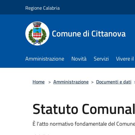
Salta al contenuto principale
Regione Calabria
Comune di Cittanova
Amministrazione
Novità
Servizi
Vivere 
Home
>
Amministrazione
>
Documenti e dati
Statuto Comuna
È l'atto normativo fondamentale del Comune,