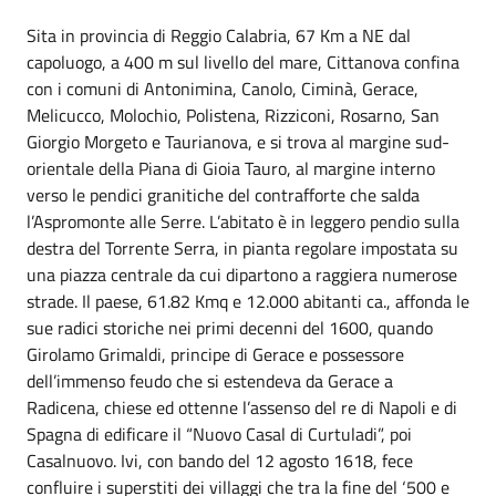
Sita in provincia di Reggio Calabria, 67 Km a NE dal
capoluogo, a 400 m sul livello del mare, Cittanova confina
con i comuni di Antonimina, Canolo, Ciminà, Gerace,
Melicucco, Molochio, Polistena, Rizziconi, Rosarno, San
Giorgio Morgeto e Taurianova, e si trova al margine sud-
orientale della Piana di Gioia Tauro, al margine interno
verso le pendici granitiche del contrafforte che salda
l’Aspromonte alle Serre. L’abitato è in leggero pendio sulla
destra del Torrente Serra, in pianta regolare impostata su
una piazza centrale da cui dipartono a raggiera numerose
strade. Il paese, 61.82 Kmq e 12.000 abitanti ca., affonda le
sue radici storiche nei primi decenni del 1600, quando
Girolamo Grimaldi, principe di Gerace e possessore
dell’immenso feudo che si estendeva da Gerace a
Radicena, chiese ed ottenne l’assenso del re di Napoli e di
Spagna di edificare il “Nuovo Casal di Curtuladi”, poi
Casalnuovo. Ivi, con bando del 12 agosto 1618, fece
confluire i superstiti dei villaggi che tra la fine del ‘500 e