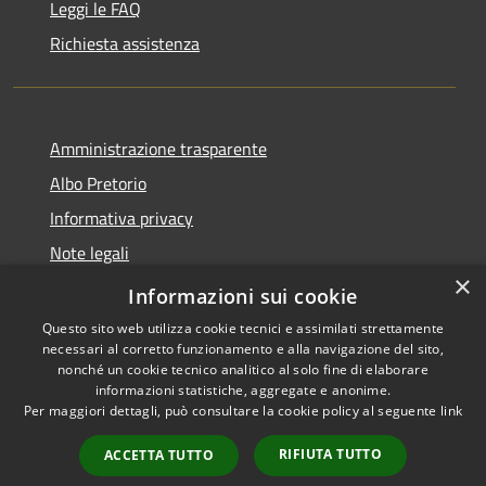
Leggi le FAQ
Richiesta assistenza
Amministrazione trasparente
Albo Pretorio
Informativa privacy
Note legali
×
Dichiarazione di accessibilità
Informazioni sui cookie
Questo sito web utilizza cookie tecnici e assimilati strettamente
necessari al corretto funzionamento e alla navigazione del sito,
nonché un cookie tecnico analitico al solo fine di elaborare
informazioni statistiche, aggregate e anonime.
RSS
Copyright © 2026 • Comune di
Per maggiori dettagli, può consultare la cookie policy al seguente
link
Accessibilità
Cittanova • Powered by
Privacy
Municipium
Accesso
•
RIFIUTA TUTTO
ACCETTA TUTTO
Cookie
redazione