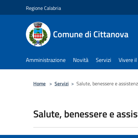
Salta al contenuto principale
Regione Calabria
Comune di Cittanova
Amministrazione
Novità
Servizi
Vivere 
Home
>
Servizi
>
Salute, benessere e assisten
Salute, benessere e assi