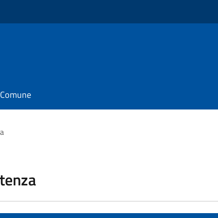
il Comune
za
stenza