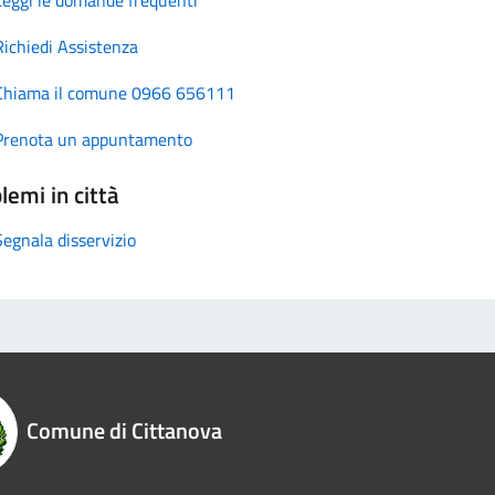
Richiedi Assistenza
Chiama il comune 0966 656111
Prenota un appuntamento
lemi in città
Segnala disservizio
Comune di Cittanova