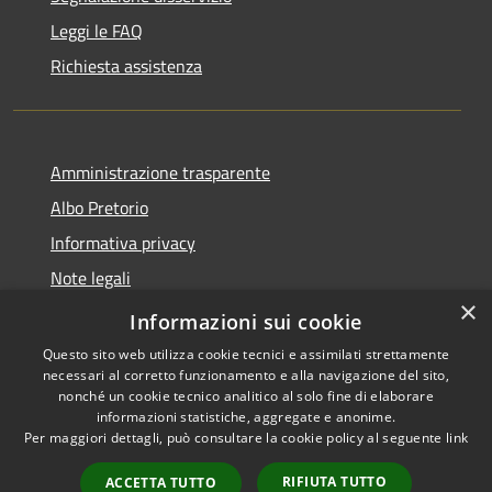
Leggi le FAQ
Richiesta assistenza
Amministrazione trasparente
Albo Pretorio
Informativa privacy
Note legali
×
Dichiarazione di accessibilità
Informazioni sui cookie
Questo sito web utilizza cookie tecnici e assimilati strettamente
necessari al corretto funzionamento e alla navigazione del sito,
nonché un cookie tecnico analitico al solo fine di elaborare
informazioni statistiche, aggregate e anonime.
RSS
Copyright © 2026 • Comune di
Per maggiori dettagli, può consultare la cookie policy al seguente
link
Accessibilità
Cittanova • Powered by
Privacy
Municipium
Accesso
•
RIFIUTA TUTTO
ACCETTA TUTTO