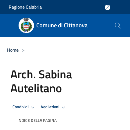
Salta al contenuto principale
Regione Calabria
Comune di Cittanova
Home
>
Arch. Sabina
Autelitano
Condividi
Vedi azioni
INDICE DELLA PAGINA