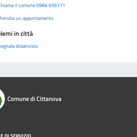
Chiama il comune 0966 656111
Prenota un appuntamento
lemi in città
Segnala disservizio
Comune di Cittanova
E DI SERVIZIO