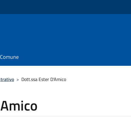
il Comune
trativo
>
Dott.ssa Ester D'Amico
D'Amico