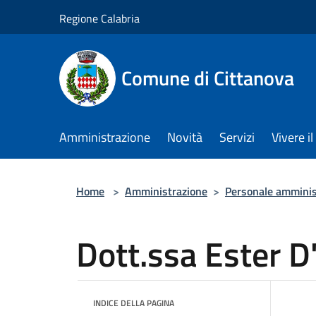
Salta al contenuto principale
Regione Calabria
Comune di Cittanova
Amministrazione
Novità
Servizi
Vivere 
Home
>
Amministrazione
>
Personale amminis
Dott.ssa Ester 
INDICE DELLA PAGINA