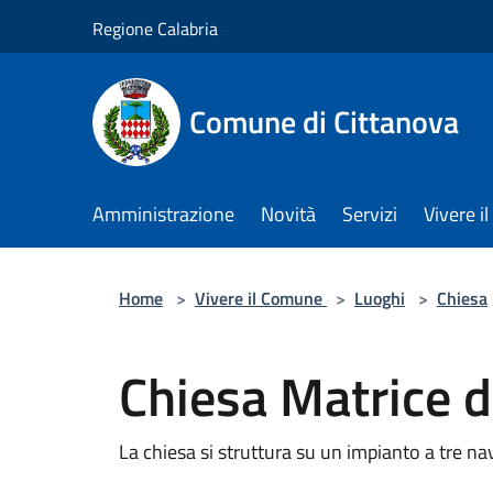
Salta al contenuto principale
Regione Calabria
Comune di Cittanova
Amministrazione
Novità
Servizi
Vivere 
Home
>
Vivere il Comune
>
Luoghi
>
Chiesa
Chiesa Matrice d
La chiesa si struttura su un impianto a tre n