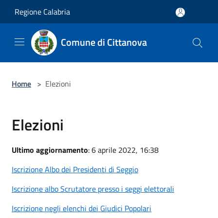
Salta al contenuto principale
Regione Calabria
Comune di Cittanova
Home
>
Elezioni
Elezioni
Ultimo aggiornamento
: 6 aprile 2022, 16:38
Iscrizione Albo dei Presidenti di Seggio
Iscrizione albo Scrutatore presso i seggi elettorali
Iscrizione negli elenchi dei Giudici Popolari